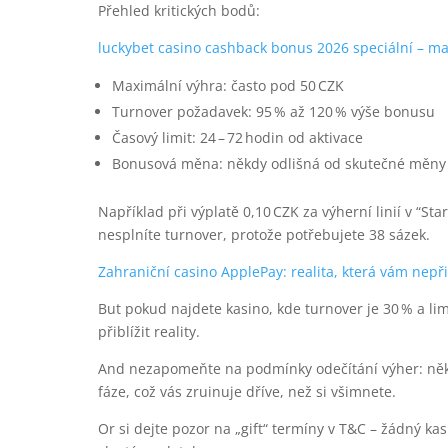
Přehled kritických bodů:
luckybet casino cashback bonus 2026 speciální – mar
Maximální výhra: často pod 50 CZK
Turnover požadavek: 95 % až 120 % výše bonusu
Časový limit: 24 – 72 hodin od aktivace
Bonusová měna: někdy odlišná od skutečné měny
Například při výplatě 0,10 CZK za výherní linií v “S
nesplníte turnover, protože potřebujete 38 sázek.
Zahraniční casino ApplePay: realita, která vám nepři
But pokud najdete kasino, kde turnover je 30 % a lim
přiblížit reality.
And nezapomeňte na podmínky odečítání výher: něk
fáze, což vás zruinuje dříve, než si všimnete.
Or si dejte pozor na „gift“ termíny v T&C – žádný kas