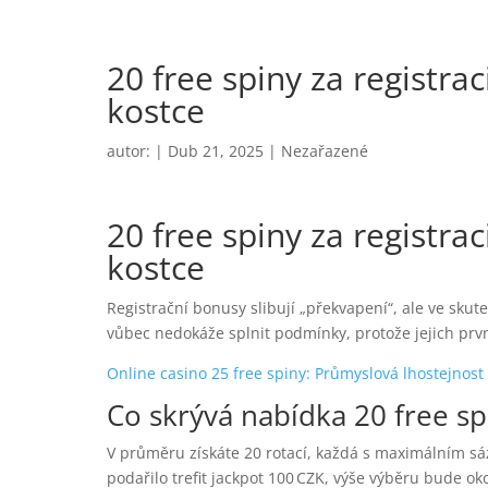
20 free spiny za registrac
kostce
autor:
|
Dub 21, 2025
| Nezařazené
20 free spiny za registrac
kostce
Registrační bonusy slibují „překvapení“, ale ve skut
vůbec nedokáže splnit podmínky, protože jejich první
Online casino 25 free spiny: Průmyslová lhostejnost
Co skrývá nabídka 20 free spi
V průměru získáte 20 rotací, každá s maximálním sá
podařilo trefit jackpot 100 CZK, výše výběru bude o