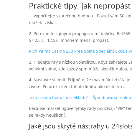
Praktické tipy, jak nepropást
1. Vypočítejte skutečnou hodnotu. Pokud vám 50 spinů 
můžete získat.
2. Porovnejte s jinými propagačními balíčky. Bet365
5 × 2,5 € = 12,5 €, mnohem menší propast.
Rich Palms Casino 230 Free Spins Speciální Exkluziv
3. Hledejte hry s nízkou volatilitou. Když zahrajete 
volnými spiny, kde každý spin může skončit nulou, je
4. Nastavte si limit. Přijměte, že maximální ztráta je
životě. Po překročení tohoto limitu ukončete hru.
„xrp casino bonus bez vkladu“ – Špindlovaná realita
Because marketingové týmky rády používají “VIP” ter
se nikdy neuklidní.
Jaké jsou skryté nástrahy u 24slot