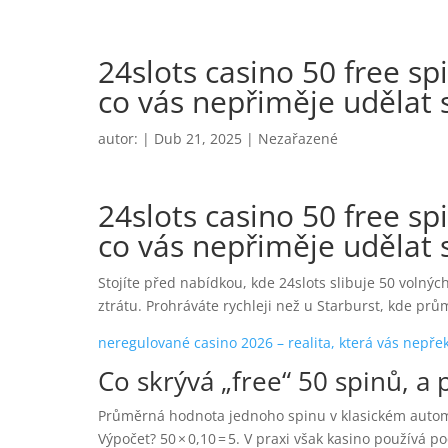
24slots casino 50 free sp
co vás nepřiměje udělat 
autor:
|
Dub 21, 2025
| Nezařazené
24slots casino 50 free sp
co vás nepřiměje udělat 
Stojíte před nabídkou, kde 24slots slibuje 50 volnýc
ztrátu. Prohráváte rychleji než u Starburst, kde prů
neregulované casino 2026 – realita, která vás nepře
Co skrývá „free“ 50 spinů, a 
Průměrná hodnota jednoho spinu v klasickém automatu
Výpočet? 50 × 0,10 = 5. V praxi však kasino používá p