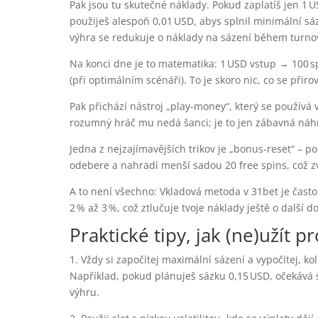
Pak jsou tu skutečné náklady. Pokud zaplatíš jen 1 U
použiješ alespoň 0,01 USD, abys splnil minimální sáz
výhra se redukuje o náklady na sázení během turno
Na konci dne je to matematika: 1 USD vstup → 100 s
(při optimálním scénáři). To je skoro nic, co se přir
Pak přichází nástroj „play‑money“, který se používá
rozumný hráč mu nedá šanci; je to jen zábavná náhr
Jedna z nejzajímavějších trikov je „bonus‑reset“ – p
odebere a nahradí menší sadou 20 free spins, což z
A to není všechno: Vkladová metoda v 31bet je často 
2 % až 3 %, což ztlučuje tvoje náklady ještě o další do
Praktické tipy, jak (ne)užít
1. Vždy si započítej maximální sázení a vypočítej, k
Například, pokud plánuješ sázku 0,15 USD, očekává 
výhru.