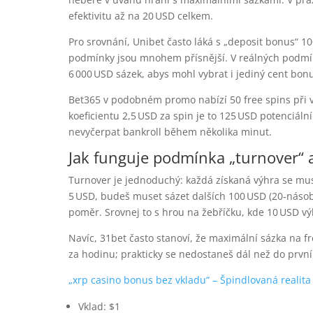
efektivitu až na 20 USD celkem.
Pro srovnání, Unibet často láká s „deposit bonus“ 100
podmínky jsou mnohem přísnější. V reálných podmí
6 000 USD sázek, abys mohl vybrat i jediný cent bon
Bet365 v podobném promo nabízí 50 free spins při 
koeficientu 2,5 USD za spin je to 125 USD potenciální
nevyčerpat bankroll během několika minut.
Jak funguje podmínka „turnover“ 
Turnover je jednoduchý: každá získaná výhra se mus
5 USD, budeš muset sázet dalších 100 USD (20‑násobek
poměr. Srovnej to s hrou na žebříčku, kde 10 USD v
Navíc, 31bet často stanoví, že maximální sázka na fre
za hodinu; prakticky se nedostaneš dál než do první
„xrp casino bonus bez vkladu“ – Špindlovaná realita
Vklad: $1