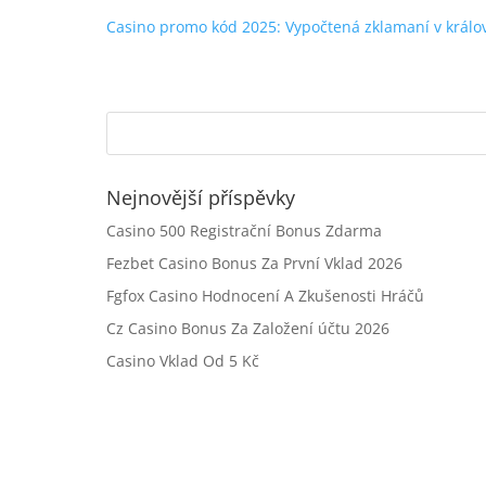
Casino promo kód 2025: Vypočtená zklamaní v králo
Nejnovější příspěvky
Casino 500 Registrační Bonus Zdarma
Fezbet Casino Bonus Za První Vklad 2026
Fgfox Casino Hodnocení A Zkušenosti Hráčů
Cz Casino Bonus Za Založení účtu 2026
Casino Vklad Od 5 Kč