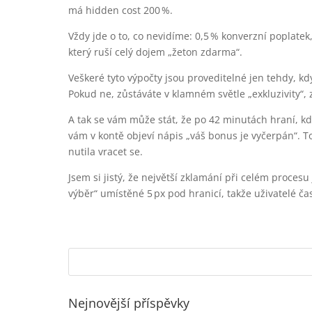
má hidden cost 200 %.
Vždy jde o to, co nevidíme: 0,5 % konverzní poplate
který ruší celý dojem „žeton zdarma“.
Veškeré tyto výpočty jsou proveditelné jen tehdy, k
Pokud ne, zůstáváte v klamném světle „exkluzivity“,
A tak se vám může stát, že po 42 minutách hraní, kde 
vám v kontě objeví nápis „váš bonus je vyčerpán“. To
nutila vracet se.
Jsem si jistý, že největší zklamání při celém procesu 
výběr“ umístěné 5 px pod hranicí, takže uživatelé ča
Nejnovější příspěvky