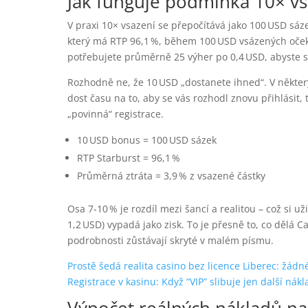
Jak funguje podmínka 10× vsa
V praxi 10× vsazení se přepočítává jako 100 USD sáze
který má RTP 96,1 %, během 100 USD vsázených očekáv
potřebujete průměrně 25 výher po 0,4 USD, abyste s
Rozhodně ne, že 10 USD „dostanete ihned“. V někter
dost času na to, aby se vás rozhodl znovu přihlásit,
„povinná“ registrace.
10 USD bonus = 100 USD sázek
RTP Starburst = 96,1 %
Průměrná ztráta = 3,9 % z vsazené částky
Osa 7‑10 % je rozdíl mezi šancí a realitou – což si u
1,2 USD) vypadá jako zisk. To je přesně to, co dělá C
podrobnosti zůstávají skryté v malém písmu.
Prostě šedá realita casino bez licence Liberec: žádn
Registrace v kasinu: Když “VIP” slibuje jen další nákl