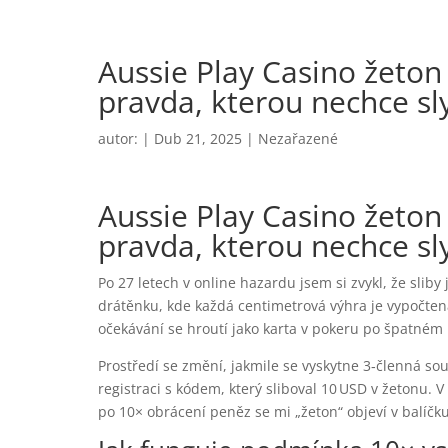
Aussie Play Casino žeton
pravda, kterou nechce s
autor:
|
Dub 21, 2025
| Nezařazené
Aussie Play Casino žeton
pravda, kterou nechce s
Po 27 letech v online hazardu jsem si zvykl, že slib
drátěnku, kde každá centimetrová výhra je vypočten
očekávání se hroutí jako karta v pokeru po špatném 
Prostředí se změní, jakmile se vyskytne 3‑členná sou
registraci s kódem, který sliboval 10 USD v žetonu. 
po 10× obrácení peněz se mi „žeton“ objeví v balíčku