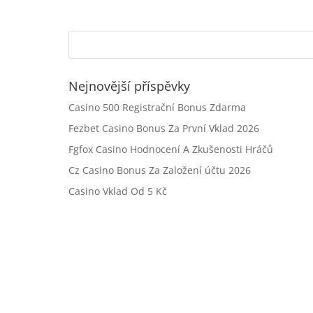
Nejnovější příspěvky
Casino 500 Registrační Bonus Zdarma
Fezbet Casino Bonus Za První Vklad 2026
Fgfox Casino Hodnocení A Zkušenosti Hráčů
Cz Casino Bonus Za Založení účtu 2026
Casino Vklad Od 5 Kč
Archivy
Rubriky
Červenec 2026
Žádné rubriky