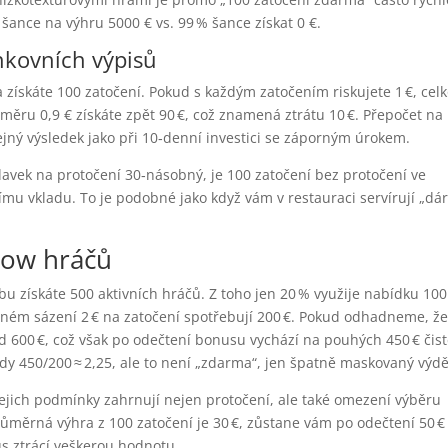
% šance na výhru 5000 € vs. 99 % šance získat 0 €.
ankovních výpisů
 a získáte 100 zatočení. Pokud s každým zatočením riskujete 1 €, cel
měru 0,9 € získáte zpět 90 €, což znamená ztrátu 10 €. Přepočet na
tejný výsledek jako při 10‑denní investici se záporným úrokem.
davek na protočení 30‑násobný, je 100 zatočení bez protočení ve
lšímu vkladu. To je podobné jako když vám v restauraci servírují „dá
low hráčů
bu získáte 500 aktivních hráčů. Z toho jen 20 % využije nabídku 100
ěrném sázení 2 € na zatočení spotřebují 200 €. Pokud odhadneme, ž
lad 600 €, což však po odečtení bonusu vychází na pouhých 450 € čis
edy 450/200 ≈ 2,25, ale to není „zdarma“, jen špatně maskovaný výdě
ejich podmínky zahrnují nejen protočení, ale také omezení výběru
průměrná výhra z 100 zatočení je 30 €, zůstane vám po odečtení 50 €
us ztrácí veškerou hodnotu.