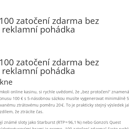
 100 zatočení zdarma bez
ne reklamní pohádka
 100 zatočení zdarma bez
ne reklamní pohádka
ekne
mkoli online kasinu, si rychle uvědomí, že „bez protočení“ znamen
bonusu 100 € s 5‑násobnou sázkou musíte vygenerovat minimálně 5
vanému ztrátovému poměru 20 €. To je prakticky stejný výsledek ja
dílem, že ztrácíte čas.
í známé sloty jako Starburst (RTP ≈ 96,1 %) nebo Gonzo’s Quest
 nízkotexturovými hrami je promo „100 zatočení zdarma“ často rychle