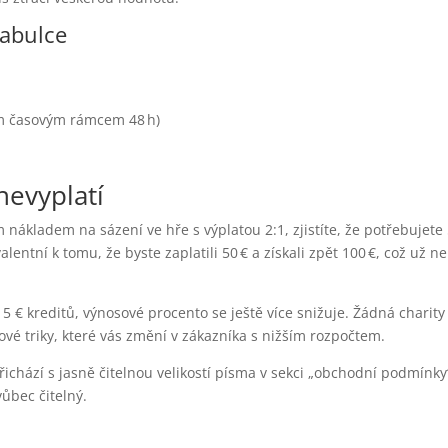
tabulce
ým časovým rámcem 48 h)
nevyplatí
 nákladem na sázení ve hře s výplatou 2:1, zjistíte, že potřebujete
lentní k tomu, že byste zaplatili 50 € a získali zpět 100 €, což už ne
5 € kreditů, výnosové procento se ještě více snižuje. Žádná charity
vé triky, které vás změní v zákazníka s nižším rozpočtem.
řichází s jasně čitelnou velikostí písma v sekci „obchodní podmínky
vůbec čitelný.