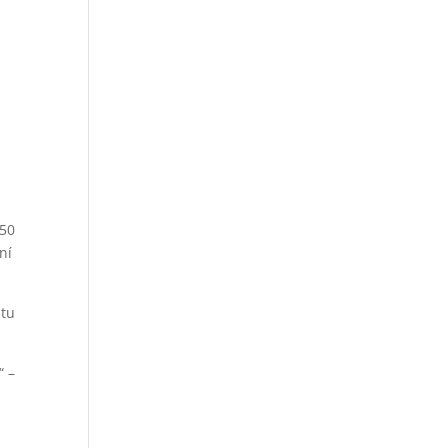
 50
ní
 tu
“ –