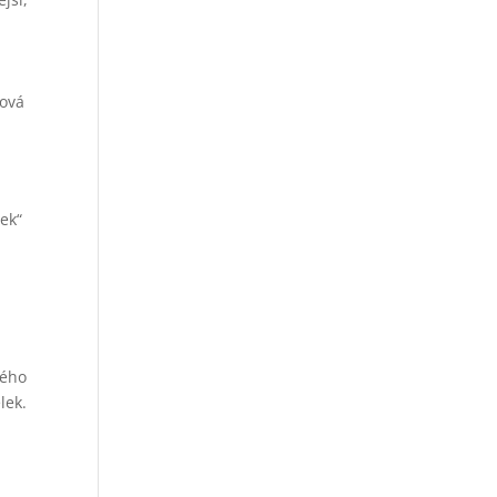
ková
rek“
e
tého
lek.