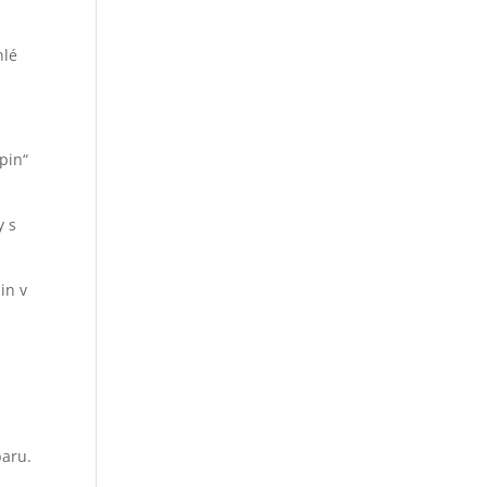
hlé
spin“
y s
in v
baru.