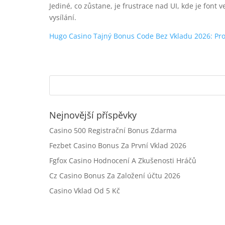
Jediné, co zůstane, je frustrace nad UI, kde je font v
vysílání.
Hugo Casino Tajný Bonus Code Bez Vkladu 2026: Pro
Nejnovější příspěvky
Casino 500 Registrační Bonus Zdarma
Fezbet Casino Bonus Za První Vklad 2026
Fgfox Casino Hodnocení A Zkušenosti Hráčů
Cz Casino Bonus Za Založení účtu 2026
Casino Vklad Od 5 Kč