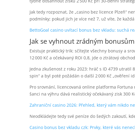
týdne dosáhnout zisku 2 500 Kč při 30‑denní strategi
Jak tedy rozpoznat, že „casino bez licence Plzeň“ n
podmínky; pokud jich je více než 7, už víte, že každá 
BettoGoal casino uvítací bonus bez vkladu: suchá re
Jak se vyhnout zrádným bonusům 
Existuje praktický trik: sčítejte všechny bonusy a s
12 000 Kč a očekávaný ROI 0,8, jde o ztrátový obchod
Jedna zkušenost z roku 2023: hráč s ID 4739 utratil 8
spin“ a byl poté požádán o další 2 000 Kč „ověření id
Pro srovnání, licencovaná online platforma Fortuna n
šanci na výhru dává realistický očekávaný zisk 300 K
Zahraniční casino 2026: Přehled, který vám nikdo n
Neodkládejte tedy své peníze do šedých zakoutí, kde 
Casino bonus bez vkladu czk: Prvky, které vás nenec