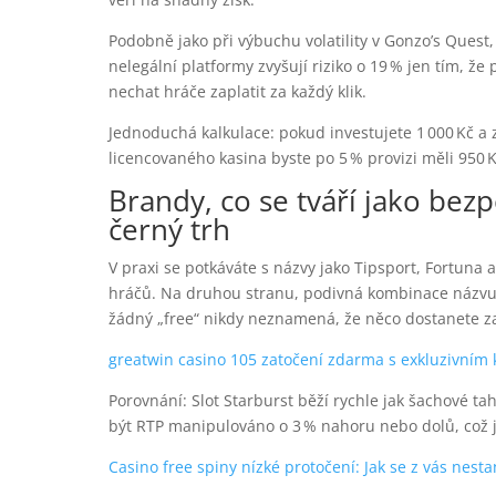
Podobně jako při výbuchu volatility v Gonzo’s Quest,
nelegální platformy zvyšují riziko o 19 % jen tím, že 
nechat hráče zaplatit za každý klik.
Jednoduchá kalkulace: pokud investujete 1 000 Kč a 
licencovaného kasina byste po 5 % provizi měli 950 
Brandy, co se tváří jako bezp
černý trh
V praxi se potkáváte s názvy jako Tipsport, Fortuna a 
hráčů. Na druhou stranu, podivná kombinace názvu 
žádný „free“ nikdy neznamená, že něco dostanete 
greatwin casino 105 zatočení zdarma s exkluzivním 
Porovnání: Slot Starburst běží rychle jak šachové tah
být RTP manipulováno o 3 % nahoru nebo dolů, což j
Casino free spiny nízké protočení: Jak se z vás nest