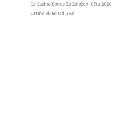
Cz Casino Bonus Za Založení účtu 2026
Casino Vklad Od 5 Kč
Archivy
Rubriky
Červenec 2026
Žádné rubriky
Duben 2025
Základní informace
Přihlásit se
Zdroj kanálů (příspěvky)
Kanál komentářů
Česká lokalizace