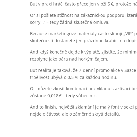
But v praxi hráči často přece jen vloží 5 €, protože 
Or si pošlete stížnost na zákaznickou podporu, kte
sorry…“ – tedy žádná skutečná omluva.
Because marketingové materiály často slibují „VIP“ 
skutečnosti dostanete jen prázdnou krabici na dopis
And když konečně dojde k výplatě, zjistíte, že minim
rozplyne jako pára nad horkým čajem.
But realita je taková, že 7‑denní promo akce v Saz
trpělivost ubývá o 0,5 % za každou hodinu.
Or můžete zkusit kombinaci bez vkladu s aktivací bez
zůstane 0,018 € – tedy vůbec nic.
And to finish, největší zklamání je malý font v sekc
nejde o čtivost, ale o záměrné skrytí detailů.