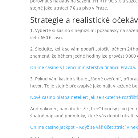
porovnat s náklady na sázení. Při RTP 96,5 % a sázce
stejné jako utrácet 7 € za pivo v Praze.
Strategie a realistické očeká
1. Vyberte si kasino s nejnižšími požadavky na sázen
šetří 650 € času.
2. Sledujte, kolik se vám podaří „otočit“ během 24 
znamená, že během jedné hodiny lze provést 9 000 o
Online casino s licencí ministerstva financí: Pravda,
3. Pokud vám kasino slibuje „žádné ověření“, připra
hovor. To je stejně překvapivé jako najít v kožené b
Nové casino platba neteller: Jak se skutečně roztří
And nakonec, pamatujte, že „free“ bonusy jsou jen r
špatně napsané podmínky, které vás donutí utratit ví
Online casino jackpot – Když se váš účet ztrácí v ne