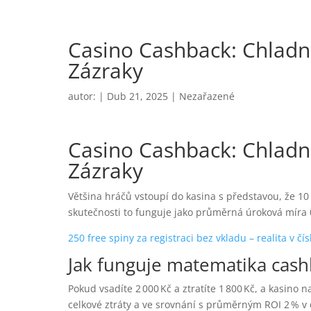
Casino Cashback: Chladná
Zázraky
autor:
|
Dub 21, 2025
| Nezařazené
Casino Cashback: Chladná
Zázraky
Většina hráčů vstoupí do kasina s představou, že 10
skutečnosti to funguje jako průměrná úroková míra 
250 free spiny za registraci bez vkladu – realita v čí
Jak funguje matematika cas
Pokud vsadíte 2 000 Kč a ztratíte 1 800 Kč, a kasino n
celkové ztráty a ve srovnání s průměrným ROI 2 % v 