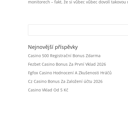
monitorech – fakt, že si vůbec vůbec dovolí takovou 
Nejnovější příspěvky
Casino 500 Registrační Bonus Zdarma
Fezbet Casino Bonus Za První Vklad 2026
Fgfox Casino Hodnocení A Zkušenosti Hráčů
Cz Casino Bonus Za Založení účtu 2026
Casino Vklad Od 5 Kč