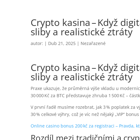
Crypto kasina – Když digi
sliby a realistické ztráty
autor:
|
Dub 21, 2025
| Nezařazené
Crypto kasina – Když digi
sliby a realistické ztráty
Praxe ukazuje, že průměrná výše vkladu u moderních
30 000 Kč za BTC představuje zhruba 1 500 Kč – částk
V první řadě musíme rozebrat, jak 3 % poplatek za
30 % celkové výhry, což je víc než nějaký „VIP“ bonus
Online casino bonus 200 kč za registraci – Pravda, k
Rozdíl mezi tradičními a cry