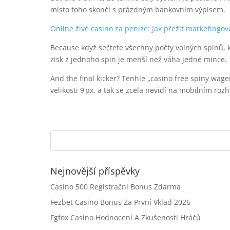
místo toho skončí s prázdným bankovním výpisem.
Online živé casino za peníze: Jak přežít marketingov
Because když sečtete všechny počty volných spinů, k
zisk z jednoho spin je menší než váha jedné mince.
And the final kicker? Tenhle „casino free spiny wage
velikosti 9 px, a tak se zcela nevidí na mobilním rozh
Nejnovější příspěvky
Casino 500 Registrační Bonus Zdarma
Fezbet Casino Bonus Za První Vklad 2026
Fgfox Casino Hodnocení A Zkušenosti Hráčů