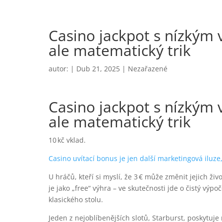
Casino jackpot s nízkým 
ale matematický trik
autor:
|
Dub 21, 2025
| Nezařazené
Casino jackpot s nízkým 
ale matematický trik
10 kč vklad.
Casino uvítací bonus je jen další marketingová iluze
U hráčů, kteří si myslí, že 3 € může změnit jejich ž
je jako „free“ výhra – ve skutečnosti jde o čistý vý
klasického stolu.
Jeden z nejoblíbenějších slotů, Starburst, poskytuje 