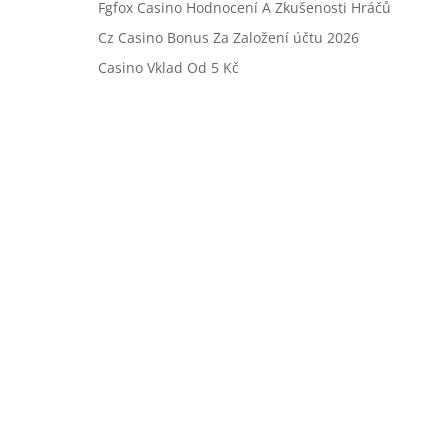
Fgfox Casino Hodnocení A Zkušenosti Hráčů
Cz Casino Bonus Za Založení účtu 2026
Casino Vklad Od 5 Kč
Archivy
Rubriky
Červenec 2026
Žádné rubriky
Duben 2025
Základní informace
Přihlásit se
Zdroj kanálů (příspěvky)
Kanál komentářů
Česká lokalizace