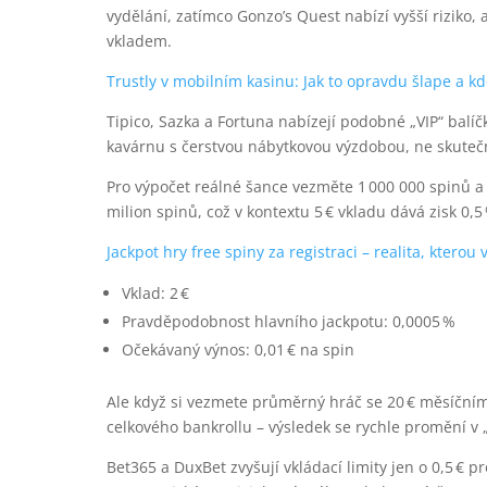
vydělání, zatímco Gonzo’s Quest nabízí vyšší riziko, 
vkladem.
Trustly v mobilním kasinu: Jak to opravdu šlape a k
Tipico, Sazka a Fortuna nabízejí podobné „VIP“ balíč
kavárnu s čerstvou nábytkovou výzdobou, ne skuteč
Pro výpočet reálné šance vezměte 1 000 000 spinů a
milion spinů, což v kontextu 5 € vkladu dává zisk 0,5
Jackpot hry free spiny za registraci – realita, kter
Vklad: 2 €
Pravděpodobnost hlavního jackpotu: 0,0005 %
Očekávaný výnos: 0,01 € na spin
Ale když si vezmete průměrný hráč se 20 € měsíčním 
celkového bankrollu – výsledek se rychle promění v 
Bet365 a DuxBet zvyšují vkládací limity jen o 0,5 € 