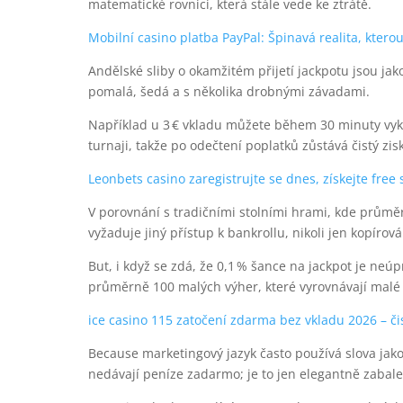
matematické rovnici, která stále vede ke ztrátě.
Mobilní casino platba PayPal: Špinavá realita, kter
Andělské sliby o okamžitém přijetí jackpotu jsou jako
pomalá, šedá a s několika drobnými závadami.
Například u 3 € vkladu můžete během 30 minuty vyko
turnaji, takže po odečtení poplatků zůstává čistý zis
Leonbets casino zaregistrujte se dnes, získejte free
V porovnání s tradičními stolními hrami, kde průměrn
vyžaduje jiný přístup k bankrollu, nikoli jen kopírová
But, i když se zdá, že 0,1 % šance na jackpot je ne
průměrně 100 malých výher, které vyrovnávají malé 
ice casino 115 zatočení zdarma bez vkladu 2026 – č
Because marketingový jazyk často používá slova jako 
nedávají peníze zadarmo; je to jen elegantně zabal