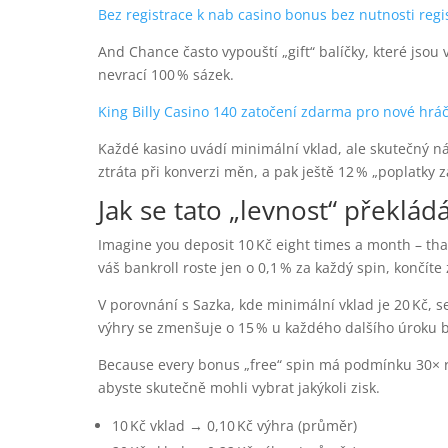
Bez registrace k nab casino bonus bez nutnosti regis
And Chance často vypouští „gift“ balíčky, které jsou
nevrací 100 % sázek.
King Billy Casino 140 zatočení zdarma pro nové hr
Každé kasino uvádí minimální vklad, ale skutečný ná
ztráta při konverzi měn, a pak ještě 12 % „poplatky 
Jak se tato „levnost“ překlád
Imagine you deposit 10 Kč eight times a month – that’
váš bankroll roste jen o 0,1 % za každý spin, končíte 
V porovnání s Sazka, kde minimální vklad je 20 Kč, 
výhry se zmenšuje o 15 % u každého dalšího úroku 
Because every bonus „free“ spin má podmínku 30× r
abyste skutečně mohli vybrat jakýkoli zisk.
10 Kč vklad → 0,10 Kč výhra (průměr)