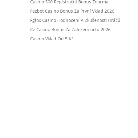
Casino 500 Registrační Bonus Zdarma
Fezbet Casino Bonus Za První Vklad 2026
Fgfox Casino Hodnocení A Zkušenosti Hráčů
Cz Casino Bonus Za Založení účtu 2026
Casino Vklad Od 5 Kč
Archivy
Rubriky
Červenec 2026
Žádné rubriky
Duben 2025
Základní informace
Přihlásit se
Zdroj kanálů (příspěvky)