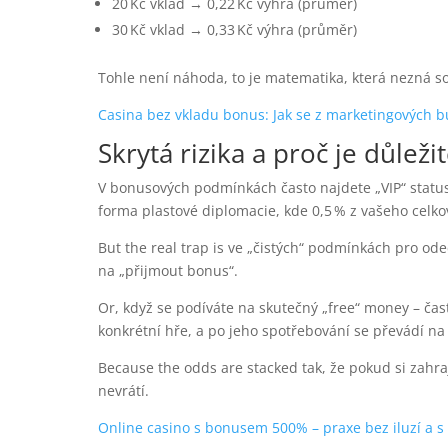
20 Kč vklad → 0,22 Kč výhra (průměr)
30 Kč vklad → 0,33 Kč výhra (průměr)
Tohle není náhoda, to je matematika, která nezná so
Casina bez vkladu bonus: Jak se z marketingových b
Skrytá rizika a proč je důleži
V bonusových podmínkách často najdete „VIP“ status, k
forma plastové diplomacie, kde 0,5 % z vašeho celko
But the real trap is ve „čistých“ podmínkách pro odeč
na „přijmout bonus“.
Or, když se podíváte na skutečný „free“ money – často
konkrétní hře, a po jeho spotřebování se převádí na
Because the odds are stacked tak, že pokud si zahraj
nevrátí.
Online casino s bonusem 500% – praxe bez iluzí a s