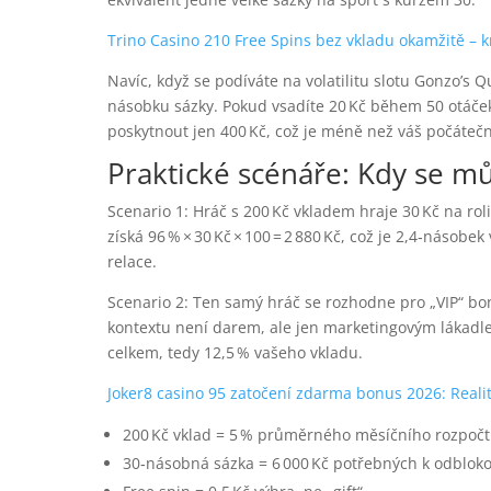
Trino Casino 210 Free Spins bez vkladu okamžitě – k
Navíc, když se podíváte na volatilitu slotu Gonzo’s 
násobku sázky. Pokud vsadíte 20 Kč během 50 otáček
poskytnout jen 400 Kč, což je méně než váš počátečn
Praktické scénáře: Kdy se mů
Scenario 1: Hráč s 200 Kč vkladem hraje 30 Kč na ro
získá 96 % × 30 Kč × 100 = 2 880 Kč, což je 2,4‑náso
relace.
Scenario 2: Ten samý hráč se rozhodne pro „VIP“ bon
kontextu není darem, ale jen marketingovým lákadle
celkem, tedy 12,5 % vašeho vkladu.
Joker8 casino 95 zatočení zdarma bonus 2026: Reali
200 Kč vklad = 5 % průměrného měsíčního rozpočt
30‑násobná sázka = 6 000 Kč potřebných k odblok