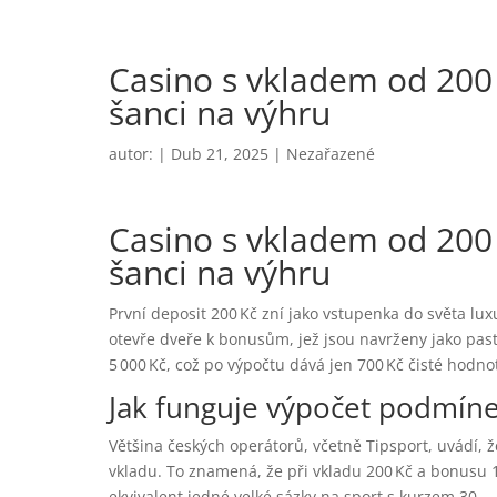
Casino s vkladem od 200 
šanci na výhru
autor:
|
Dub 21, 2025
| Nezařazené
Casino s vkladem od 200 
šanci na výhru
První deposit 200 Kč zní jako vstupenka do světa lux
otevře dveře k bonusům, jež jsou navrženy jako pas
5 000 Kč, což po výpočtu dává jen 700 Kč čisté hodno
Jak funguje výpočet podmíne
Většina českých operátorů, včetně Tipsport, uvádí, 
vkladu. To znamená, že při vkladu 200 Kč a bonusu 100
ekvivalent jedné velké sázky na sport s kurzem 30.