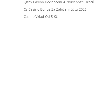
Fgfox Casino Hodnocení A Zkušenosti Hráčů
Cz Casino Bonus Za Založení účtu 2026
Casino Vklad Od 5 Kč
Archivy
Rubriky
Červenec 2026
Žádné rubriky
Duben 2025
Základní informace
Přihlásit se
Zdroj kanálů (příspěvky)
Kanál komentářů
Česká lokalizace