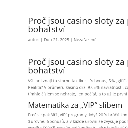
Proč jsou casino sloty za
bohatství
autor:
|
Dub 21, 2025
| Nezařazené
Proč jsou casino sloty za
bohatství
Všichni znají tu starou taktiku: 1 % bonus, 5 % „gift“
Realita? V průměru kasino drží 97,5 % návratnosti, c
tímhle číslem se nehraje, jen počítá, a to už je první
Matematika za „VIP“ slibem
Proč se pak šíří „VIP“ programy, když 20 % hráčů konč
3 úrovně, 6 bonusů, a v každé úrovni se zvyšuje po
vsadíte 500 Kč, musíte najít způsob, jak přetočit 15 0