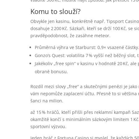
Komu to slouží?
Obvykle jen kasinu, konkrétně např. Tipsport Casi
dosahuje 2 200 Kč. Sázkaři, kteří se drží 100 Kč, se s
pravděpodobnost, že zasáhne meteor.
Průměrná výhra ve Starburst: 0,9× vsazené částky
Gonzo’s Quest: volatilita 7 % vyšší než běžný slot, 
Jakékoliv „free spin“ v kasinu v hodnotě 20 Kč, a
obraně bonusu.
Rozdíl mezi slovy „free“ a skutečnými penězi je jak
vám nepomůže zaplacení účtu. Přesně to si většina n
šanci na milion.
až 15 % hráčů, kteří přišli přes reklamní kampaň Sa
okamžitě končí s minimálním sázkovým limitem 1 Kč. 
sportovní výzvou.
Jeden hráč z Fortuna Casino si myslel, že každých 50