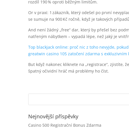
rozdíl 190 % oproti běžným limitům.
Or v praxi: 1 zákazník, který odešel po první nevypl
se sumuje na 900 Kč ročně, když je takových případů
And není žádný „free“ dar, který by přešel bez podm
natřeným nábytkem – vypadá lépe, než jaký je vnitř
Top blackjack online: proč nic z toho nevyjde, poku
greatwin casino 105 zatočení zdarma s exkluzivním 
But když nakonec kliknete na „registrace“, zjistíte, že
špatný očividní hráč má problémy ho číst.
Nejnovější příspěvky
Casino 500 Registrační Bonus Zdarma