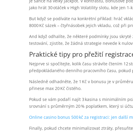
je šance na velký jackpot. V kontrastu, bonusové p
jako hrát 30 otáček v High Volatility slotu, kde jen 1
But když se podíváte na konkrétní příklad: hráč vklád
8000 Kč sázek – čtyřnásobek jejich vkladu, což při 
And když odhalíte, že některé podmínky jsou skryt
testování, zjistíte, že žádná strategie nevede k nulov
Praktické tipy pro přežití registrac
Nejprve si spočítejte, kolik času strávíte čtením 12 s
předpokládaného denního pracovního času, pokud p
Následně odhadněte, že 1 Kč v bonusu je v průměru 
přinese max 20 Kč čistého.
Pokud se vám podaří najít 3 kasina s minimálním po
srovnání s průměrným 20 % poplatkem, který si účtu
Online casino bonus 500 kč za registraci: jen další ma
Finally, pokud chcete minimalizovat ztráty, přesuňte