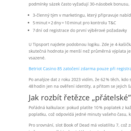
podmínky sázek často vyžadují 30‑násobek bonusu, co
3‑členný tým v marketingu, který připravuje nabí
5 minut × 2 dny = 10 minut pro kontrolu T&C
7 dní od registrace do první výběrové požadavky
U Tipsport najdete podobnou logiku. Zde je 4‑kašička
skutečná hodnota je menší než průměrná výplata jed
vsazené.
Betriot Casino 85 zatočení zdarma pouze při registr
Po analýze dat z roku 2023 vidím, že 62 % těch, kdo 
48 hodin jen na ověření identity, a přitom se jejich š
Jak rozbít řetězce „přátelsk
Pořádná kalkulace: pokud platíte 10 % poplatek z ka
poplatku, což odpovídá jedné minuty vašeho času, kd
Pro srovnání, slot Book of Dead má volatilitu 7, což