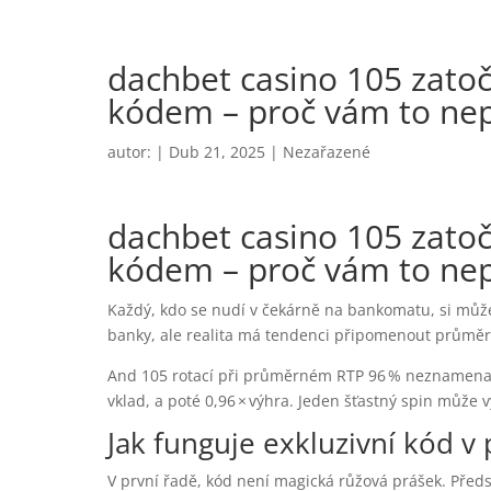
dachbet casino 105 zato
kódem – proč vám to nepř
autor:
|
Dub 21, 2025
| Nezařazené
dachbet casino 105 zato
kódem – proč vám to nepř
Každý, kdo se nudí v čekárně na bankomatu, si může 
banky, ale realita má tendenci připomenout průměrn
And 105 rotací při průměrném RTP 96 % neznamenají a
vklad, a poté 0,96 × výhra. Jeden šťastný spin může 
Jak funguje exkluzivní kód v 
V první řadě, kód není magická růžová prášek. Předst