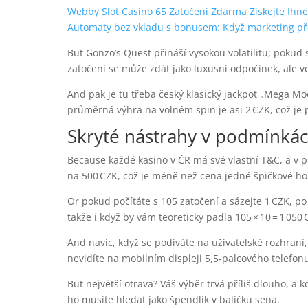
Webby Slot Casino 65 Zatočení Zdarma Získejte Ihne
Automaty bez vkladu s bonusem: Když marketing pře
But Gonzo’s Quest přináší vysokou volatilitu; pokud s
zatočení se může zdát jako luxusní odpočinek, ale v
And pak je tu třeba český klasický jackpot „Mega Mo
průměrná výhra na volném spin je asi 2 CZK, což je p
Skryté nástrahy v podmínká
Because každé kasino v ČR má své vlastní T&C, a v 
na 500 CZK, což je méně než cena jedné špičkové ho
Or pokud počítáte s 105 zatočení a sázejte 1 CZK, po
takže i když by vám teoreticky padla 105 × 10 = 1 050
And navíc, když se podíváte na uživatelské rozhraní, 
nevidíte na mobilním displeji 5,5‑palcového telefon
But největší otrava? Váš výběr trvá příliš dlouho, a k
ho musíte hledat jako špendlík v balíčku sena.