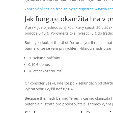
Zahraniční casina free spiny za registraci – tvrdá r
Jak funguje okamžitá hra v p
V praxi jde o jednoduchý kód, který spustí 20 otáče
podobě 0,10 €. Porovnejte to s investicí 5 € do tra
But if you look at the UI of Fortuna, you’ll notice th
banneru, že se vám při rychlém kliknutí snadno za
30 sekund načítání
0,10 € bonus
20 otáček Starburst
Or consider Sazka, kde lze po 7 sekundách od startu
vybrat výhru vyšší než 0,50 €.
Because the math behind “energy casino okamžitá hra
potenciální ztráta pro provozovatele, zatímco výhra