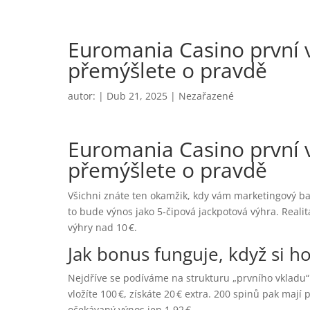
Euromania Casino první v
přemýšlete o pravdě
autor:
|
Dub 21, 2025
| Nezařazené
Euromania Casino první v
přemýšlete o pravdě
Všichni znáte ten okamžik, kdy vám marketingový bann
to bude výnos jako 5‑čipová jackpotová výhra. Reali
výhry nad 10 €.
Jak bonus funguje, když si
Nejdříve se podíváme na strukturu „prvního vkladu“ 
vložíte 100 €, získáte 20 € extra. 200 spinů pak ma
očekávaný výnos jen 1,92 €.