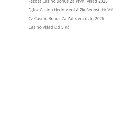
Fezbet Casino Bonus Za První Vklad 2026
Fgfox Casino Hodnocení A Zkušenosti Hráčů
Cz Casino Bonus Za Založení účtu 2026
Casino Vklad Od 5 Kč
Archivy
Rubriky
Červenec 2026
Žádné rubriky
Duben 2025
Základní informace
Přihlásit se
Zdroj kanálů (příspěvky)
Kanál komentářů