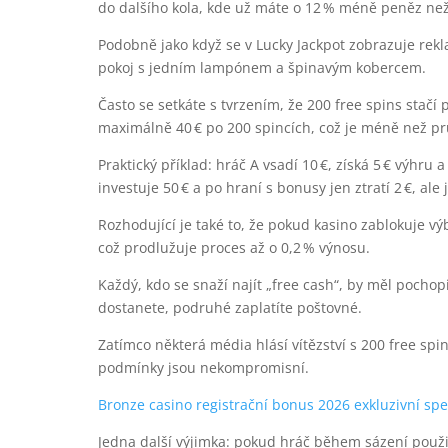
do dalšího kola, kde už máte o 12 % méně peněz ne
Podobně jako když se v Lucky Jackpot zobrazuje rekl
pokoj s jedním lampónem a špinavým kobercem.
Často se setkáte s tvrzením, že 200 free spins stačí 
maximálně 40 € po 200 spincích, což je méně než pr
Praktický příklad: hráč A vsadí 10 €, získá 5 € výhru
investuje 50 € a po hraní s bonusy jen ztratí 2 €, ale 
Rozhodující je také to, že pokud kasino zablokuje vý
což prodlužuje proces až o 0,2 % výnosu.
Každý, kdo se snaží najít „free cash“, by měl pochopi
dostanete, podruhé zaplatíte poštovné.
Zatímco některá média hlásí vítězství s 200 free spin
podmínky jsou nekompromisní.
Bronze casino registrační bonus 2026 exkluzivní speci
Jedna další výjimka: pokud hráč během sázení použij