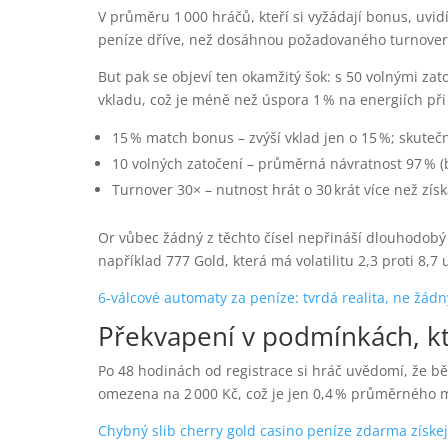
V průměru 1 000 hráčů, kteří si vyžádají bonus, uvid
peníze dříve, než dosáhnou požadovaného turnover
But pak se objeví ten okamžitý šok: s 50 volnými za
vkladu, což je méně než úspora 1 % na energiích p
15 % match bonus – zvýší vklad jen o 15 %; skuteč
10 volných zatočení – průměrná návratnost 97 % (
Turnover 30× – nutnost hrát o 30 krát více než zís
Or vůbec žádný z těchto čísel nepřináší dlouhodobý p
například 777 Gold, která má volatilitu 2,3 proti 8,
6‑válcové automaty za peníze: tvrdá realita, ne žádn
Překvapení v podmínkách, kt
Po 48 hodinách od registrace si hráč uvědomí, že b
omezena na 2 000 Kč, což je jen 0,4 % průměrného
Chybný slib cherry gold casino peníze zdarma získej