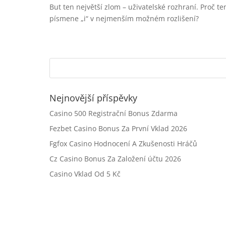
But ten největší zlom – uživatelské rozhraní. Proč 
písmene „i“ v nejmenším možném rozlišení?
Nejnovější příspěvky
Casino 500 Registrační Bonus Zdarma
Fezbet Casino Bonus Za První Vklad 2026
Fgfox Casino Hodnocení A Zkušenosti Hráčů
Cz Casino Bonus Za Založení účtu 2026
Casino Vklad Od 5 Kč