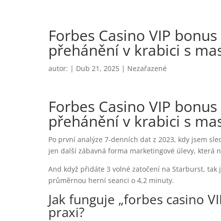
Forbes Casino VIP bonus
přehánění v krabici s ma
autor:
|
Dub 21, 2025
| Nezařazené
Forbes Casino VIP bonus
přehánění v krabici s ma
Po první analýze 7‑denních dat z 2023, kdy jsem sled
jen další zábavná forma marketingové úlevy, která 
And když přidáte 3 volné zatočení na Starburst, tak j
průměrnou herní seanci o 4,2 minuty.
Jak funguje „forbes casino V
praxi?