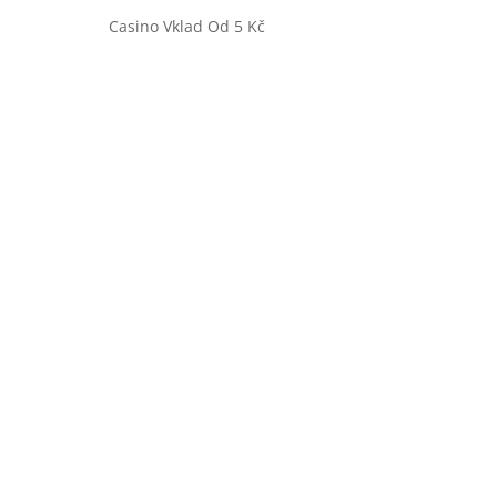
Casino Vklad Od 5 Kč
Archivy
Rubriky
Červenec 2026
Žádné rubriky
Duben 2025
Základní informace
Přihlásit se
Zdroj kanálů (příspěvky)
Kanál komentářů
Česká lokalizace