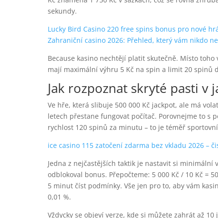
sekundy.
Lucky Bird Casino 220 free spins bonus pro nové hrá
Zahraniční casino 2026: Přehled, který vám nikdo n
Because kasino nechtějí platit skutečně. Místo toho 
mají maximální výhru 5 Kč na spin a limit 20 spinů
Jak rozpoznat skryté pasti v
Ve hře, která slibuje 500 000 Kč jackpot, ale má vol
letech přestane fungovat počítač. Porovnejme to s p
rychlost 120 spinů za minutu – to je téměř sportovní
ice casino 115 zatočení zdarma bez vkladu 2026 – č
Jedna z nejčastějších taktik je nastavit si minimální
odblokoval bonus. Přepočteme: 5 000 Kč / 10 Kč = 5
5 minut číst podmínky. Vše jen pro to, aby vám kasino
0,01 %.
Vždycky se objeví verze, kde si můžete zahrát až 10