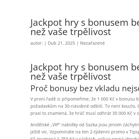
Jackpot hry s bonusem bez
než vaše trpělivost
autor:
|
Dub 21, 2025
| Nezařazené
Jackpot hry s bonusem bez
než vaše trpělivost
Proč bonusy bez vkladu nej
V první řadě si připomeňme, že 1 000 Kč v bonusu b
požadavkům na 30‑násobné odbití. To není kouzlo, to
praxi to znamená, že hráč musí odhrát 30 000 Kč v 
Andělské „VIP“ nabídky od Sazka jsou jenom záchytné
ještě víc. Vzpomínáte na ten 2‑týdenní promo v Tipspo
Kč znamená 1 750 Kč v sázkách, což se rovná zhruba