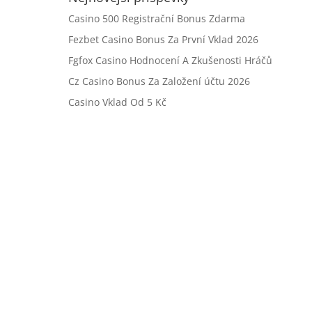
Casino 500 Registrační Bonus Zdarma
Fezbet Casino Bonus Za První Vklad 2026
Fgfox Casino Hodnocení A Zkušenosti Hráčů
Cz Casino Bonus Za Založení účtu 2026
Casino Vklad Od 5 Kč
Archivy
Rubriky
Červenec 2026
Žádné rubriky
Duben 2025
Základní informace
Přihlásit se