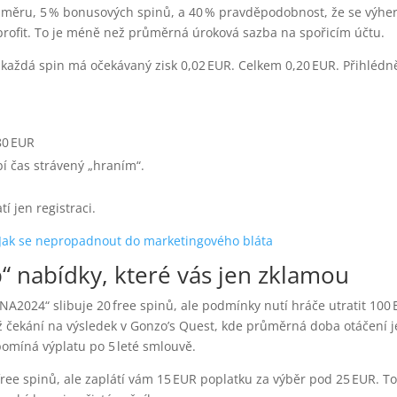
ůměru, 5 % bonusových spinů, a 40 % pravděpodobnost, že se výhe
 profit. To je méně než průměrná úroková sazba na spořicím účtu.
ů, každá spin má očekávaný zisk 0,02 EUR. Celkem 0,20 EUR. Přihlédn
80 EUR
í čas strávený „hraním“.
í jen registraci.
 Jak se nepropadnout do marketingového bláta
p“ nabídky, které vás jen zklamou
NA2024“ slibuje 20 free spinů, ale podmínky nutí hráče utratit 100
než čekání na výsledek v Gonzo’s Quest, kde průměrná doba otáčení j
ipomíná výplatu po 5 leté smlouvě.
 free spinů, ale zaplátí vám 15 EUR poplatku za výběr pod 25 EUR. T