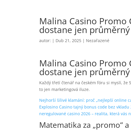
Malina Casino Promo C
dostane jen průměrný
autor:
|
Dub 21, 2025
| Nezařazené
Malina Casino Promo C
dostane jen průměrný
Každý třetí čtenář na českém fóru si myslí, že 
to jen marketingová iluze.
Nejhorší šílivé klamání: proč „nejlepší online c
Explosino Casino tajný bonus code bez vkladu 2
neregulované casino 2026 – realita, která vás 
Matematika za „promo“ a 