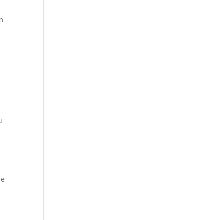
ým
u
ee