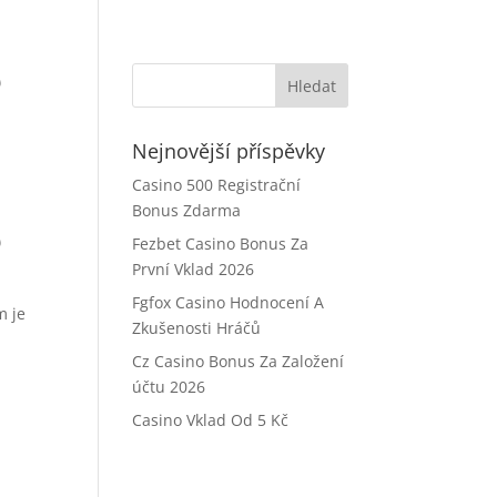
o
Nejnovější příspěvky
Casino 500 Registrační
Bonus Zdarma
o
Fezbet Casino Bonus Za
První Vklad 2026
Fgfox Casino Hodnocení A
m je
Zkušenosti Hráčů
Cz Casino Bonus Za Založení
účtu 2026
Casino Vklad Od 5 Kč