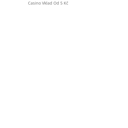
Casino Vklad Od 5 Kč
Archivy
Rubriky
Červenec 2026
Žádné rubriky
Duben 2025
Základní informace
Přihlásit se
Zdroj kanálů (příspěvky)
Kanál komentářů
Česká lokalizace