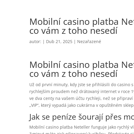
Mobilní casino platba Net
co vám z toho nesedí
autor:
|
Dub 21, 2025
| Nezařazené
Mobilní casino platba Net
co vám z toho nesedí
Už od první minuty, kdy jste se přihlásili do casino
rychlejším proudem než drátovaný internet v roce 1
ve dva centy na vašem účtu rychleji, než se připraví
„VIP“, který vypadá jako cukrárna v opuštěném sklep
Jak se peníze šourají přes mo
Mobilní casino platba Neteller funguje jako rychlý 
3 minut máte zisk připravený k výběru. Představte s