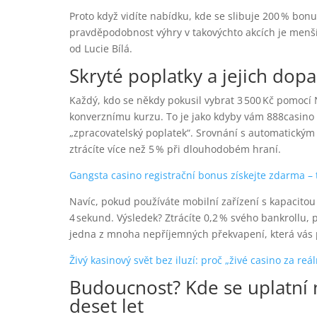
Proto když vidíte nabídku, kde se slibuje 200 % bonu
pravděpodobnost výhry v takovýchto akcích je menší 
od Lucie Bílá.
Skryté poplatky a jejich dop
Každý, kdo se někdy pokusil vybrat 3 500 Kč pomocí Ne
konverznímu kurzu. To je jako kdyby vám 888casino ř
„zpracovatelský poplatek“. Srovnání s automatickým 
ztrácíte více než 5 % při dlouhodobém hraní.
Gangsta casino registrační bonus získejte zdarma – 
Navíc, pokud používáte mobilní zařízení s kapacitou
4 sekund. Výsledek? Ztrácíte 0,2 % svého bankrollu, 
jedna z mnoha nepříjemných překvapení, která vás p
Živý kasinový svět bez iluzí: proč „živé casino za re
Budoucnost? Kde se uplatní m
deset let