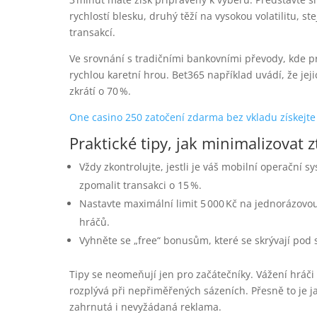
rychlostí blesku, druhý těží na vysokou volatilitu, s
transakcí.
Ve srovnání s tradičními bankovními převody, kde pr
rychlou karetní hrou. Bet365 například uvádí, že jejic
zkrátí o 70 %.
One casino 250 zatočení zdarma bez vkladu získejte 
Praktické tipy, jak minimalizovat z
Vždy zkontrolujte, jestli je váš mobilní operační 
zpomalit transakci o 15 %.
Nastavte maximální limit 5 000 Kč na jednorázovou
hráčů.
Vyhněte se „free“ bonusům, které se skrývají pod s
Tipy se neomeňují jen pro začátečníky. Vážení hráči 
rozplývá při nepřiměřených sázeních. Přesně to je ja
zahrnutá i nevyžádaná reklama.