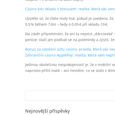
Casino bez vkladu s bonusem: realita, která vás ne
Ujistěte se, že čtete malý tisk: pokud je uvedeno, ž
0,5 % během 7 dní – tedy o 0,05 € při vkladu 10 €.
Na závěr připomínám, že ani ta nejvíce „dárcovská“
peníze; stačí jen podívat se na podmínky a zjistit, 
Bonus za založení účtu casino: pravda, která vás ne
Zahraniční casino ApplePay: realita, která vám nepři
Jedinou skutečnou nespokojeností je, že v mobilní ve
naprosto příliš malé – ani nevidím, co se stalo s těmi
Nejnovější příspěvky