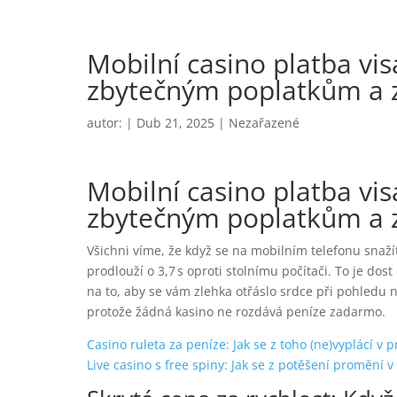
Mobilní casino platba vis
zbytečným poplatkům a 
autor:
|
Dub 21, 2025
| Nezařazené
Mobilní casino platba vis
zbytečným poplatkům a 
Všichni víme, že když se na mobilním telefonu snaží
prodlouží o 3,7 s oproti stolnímu počítači. To je dos
na to, aby se vám zlehka otřáslo srdce při pohledu n
protože žádná kasino ne rozdává peníze zadarmo.
Casino ruleta za peníze: Jak se z toho (ne)vyplácí v p
Live casino s free spiny: Jak se z potěšení promění v