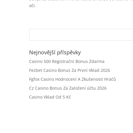
oči.
Nejnovější příspěvky
Casino 500 Registrační Bonus Zdarma
Fezbet Casino Bonus Za První Vklad 2026
Fgfox Casino Hodnocení A Zkušenosti Hráčů
Cz Casino Bonus Za Založení účtu 2026
Casino Vklad Od 5 Kč