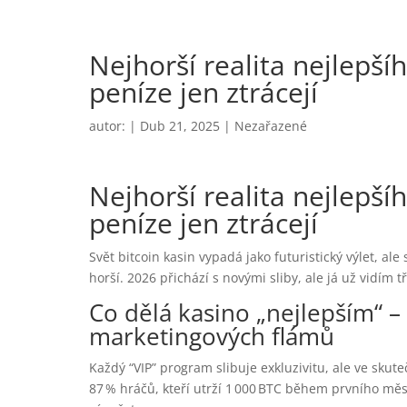
Nejhorší realita nejlepší
peníze jen ztrácejí
autor:
|
Dub 21, 2025
| Nezařazené
Nejhorší realita nejlepší
peníze jen ztrácejí
Svět bitcoin kasin vypadá jako futuristický výlet, ale
horší. 2026 přichází s novými sliby, ale já už vidím t
Co dělá kasino „nejlepším“ –
marketingových flámů
Každý “VIP” program slibuje exkluzivitu, ale ve skut
87 % hráčů, kteří utrží 1 000 BTC během prvního měs