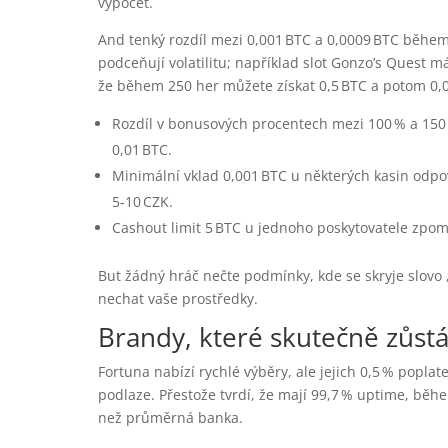
výpočet.
And tenký rozdíl mezi 0,001 BTC a 0,0009 BTC během 
podceňují volatilitu; například slot Gonzo’s Quest 
že během 250 her můžete získat 0,5 BTC a potom 0,0
Rozdíl v bonusových procentech mezi 100 % a 150 
0,01 BTC.
Minimální vklad 0,001 BTC u některých kasin odpov
5‑10 CZK.
Cashout limit 5 BTC u jednoho poskytovatele zpoma
But žádný hráč nečte podmínky, kde se skryje slovo „g
nechat vaše prostředky.
Brandy, které skutečně zůstá
Fortuna nabízí rychlé výběry, ale jejich 0,5 % popla
podlaze. Přestože tvrdí, že mají 99,7 % uptime, bě
než průměrná banka.