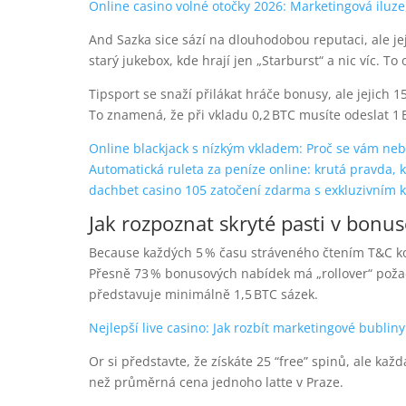
Online casino volné otočky 2026: Marketingová iluze,
And Sazka sice sází na dlouhodobou reputaci, ale j
starý jukebox, kde hrají jen „Starburst“ a nic víc. To
Tipsport se snaží přilákat hráče bonusy, ale jejich 
To znamená, že při vkladu 0,2 BTC musíte odeslat 1 
Online blackjack s nízkým vkladem: Proč se vám ne
Automatická ruleta za peníze online: krutá pravda,
dachbet casino 105 zatočení zdarma s exkluzivním k
Jak rozpoznat skryté pasti v bon
Because každých 5 % času stráveného čtením T&C kon
Přesně 73 % bonusových nabídek má „rollover“ poža
představuje minimálně 1,5 BTC sázek.
Nejlepší live casino: Jak rozbít marketingové bubliny
Or si představte, že získáte 25 “free” spinů, ale k
než průměrná cena jednoho latte v Praze.