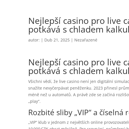
Nejlepší casino pro live 
potkává s chladem kalkul
autor:
|
Dub 21, 2025
| Nezařazené
Nejlepší casino pro live 
potkává s chladem kalkul
Všichni vědí, že live casino není jen digitální simula
snažíte nevyčerpávat peněženku. 2023 přinesl průměr
méně než u automatů. A právě zde se začíná rozlišov
„play“.
Rozbité sliby „VIP“ a číselná r
„VIP“ klub v jednom z největších online provozovatel
10 000 CZK obrat měsíčně. Pro srovnání, průměrný hrá