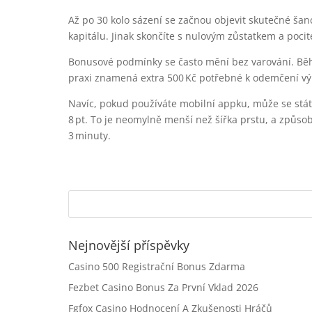
Až po 30 kolo sázení se začnou objevit skutečné šanc
kapitálu. Jinak skončíte s nulovým zůstatkem a poci
Bonusové podmínky se často mění bez varování. Běh
praxi znamená extra 500 Kč potřebné k odemčení výplat
Navíc, pokud používáte mobilní appku, může se stát, 
8 pt. To je neomylně menší než šířka prstu, a způsob
3 minuty.
Nejnovější příspěvky
Casino 500 Registrační Bonus Zdarma
Fezbet Casino Bonus Za První Vklad 2026
Fgfox Casino Hodnocení A Zkušenosti Hráčů