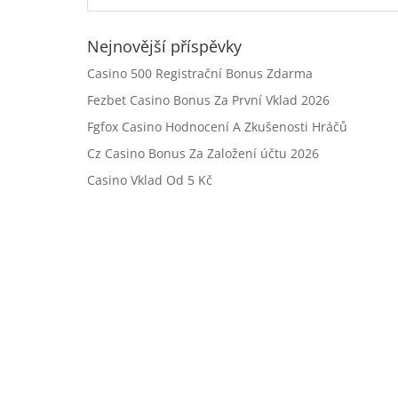
Nejnovější příspěvky
Casino 500 Registrační Bonus Zdarma
Fezbet Casino Bonus Za První Vklad 2026
Fgfox Casino Hodnocení A Zkušenosti Hráčů
Cz Casino Bonus Za Založení účtu 2026
Casino Vklad Od 5 Kč
Archivy
Rubriky
Červenec 2026
Žádné rubriky
Duben 2025