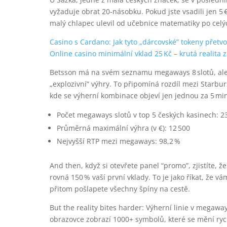
vyžaduje obrat 20‑násobku. Pokud jste vsadili jen 5 
malý chlapec ulevil od učebnice matematiky po celý
Casino s Cardano: Jak tyto „dárcovské” tokeny přetv
Online casino minimální vklad 25 Kč – krutá realita
Betsson má na svém seznamu megaways 8 slotů, ale jen
„explozivní“ výhry. To připomíná rozdíl mezi Starbur
kde se výherní kombinace objeví jen jednou za 5 mi
Počet megaways slotů v top 5 českých kasinech: 2
Průměrná maximální výhra (v €): 12 500
Nejvyšší RTP mezi megaways: 98,2 %
And then, když si otevřete panel “promo”, zjistíte, ž
rovná 150 % vaší první vklady. To je jako říkat, že 
přitom pošlapete všechny špíny na cestě.
But the reality bites harder: Výherní linie v megaw
obrazovce zobrazí 1000+ symbolů, které se mění rych