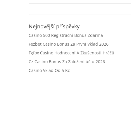
Nejnovější příspěvky
Casino 500 Registrační Bonus Zdarma
Fezbet Casino Bonus Za První Vklad 2026
Fgfox Casino Hodnocení A Zkušenosti Hráčů
Cz Casino Bonus Za Založení účtu 2026
Casino Vklad Od 5 Kč
Archivy
Rubriky
Červenec 2026
Žádné rubriky
Duben 2025