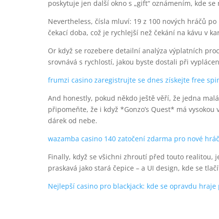
poskytuje jen další okno s „gift“ oznámením, kde se 
Nevertheless, čísla mluví: 19 z 100 nových hráčů po
čekací doba, což je rychlejší než čekání na kávu v ka
Or když se rozebere detailní analýza výplatních proc
srovnává s rychlostí, jakou byste dostali při vypláce
frumzi casino zaregistrujte se dnes získejte free sp
And honestly, pokud někdo ještě věří, že jedna malá 
připomeňte, že i když *Gonzo’s Quest* má vysokou vol
dárek od nebe.
wazamba casino 140 zatočení zdarma pro nové hráče
Finally, když se všichni zhroutí před touto realitou, 
praskavá jako stará čepice – a UI design, kde se tlačí
Nejlepší casino pro blackjack: kde se opravdu hraj