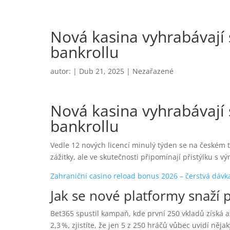
Nová kasina vyhrabávají
bankrollu
autor:
|
Dub 21, 2025
| Nezařazené
Nová kasina vyhrabávají
bankrollu
Vedle 12 nových licencí minulý týden se na českém tr
zážitky, ale ve skutečnosti připomínají přistýlku s v
Zahraniční casino reload bonus 2026 – čerstvá dávk
Jak se nové platformy snaží p
Bet365 spustil kampaň, kde první 250 vkladů získá 
2,3 %, zjistíte, že jen 5 z 250 hráčů vůbec uvidí nějak