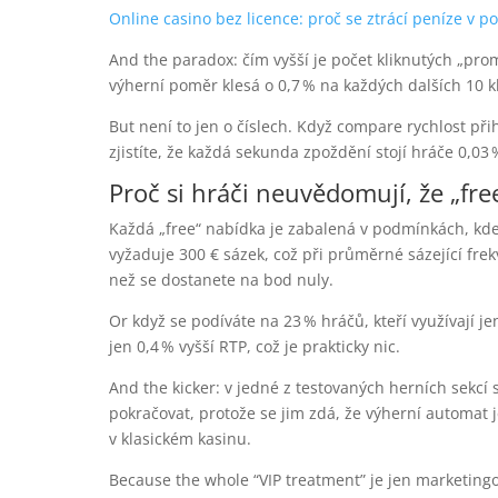
Online casino bez licence: proč se ztrácí peníze v
And the paradox: čím vyšší je počet kliknutých „pr
výherní poměr klesá o 0,7 % na každých dalších 10 kl
But není to jen o číslech. Když compare rychlost při
zjistíte, že každá sekunda zpoždění stojí hráče 0,0
Proč si hráči neuvědomují, že „fr
Každá „free“ nabídka je zabalená v podmínkách, kde
vyžaduje 300 € sázek, což při průměrné sázející frekv
než se dostanete na bod nuly.
Or když se podíváte na 23 % hráčů, kteří využívají j
jen 0,4 % vyšší RTP, což je prakticky nic.
And the kicker: v jedné z testovaných herních sekcí 
pokračovat, protože se jim zdá, že výherní automat
v klasickém kasinu.
Because the whole “VIP treatment” je jen marketingov