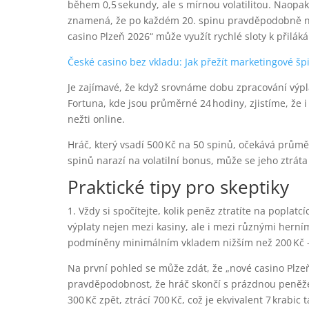
během 0,5 sekundy, ale s mírnou volatilitou. Naopak,
znamená, že po každém 20. spinu pravděpodobně nara
casino Plzeň 2026“ může využít rychlé sloty k přilák
České casino bez vkladu: Jak přežít marketingové špi
Je zajímavé, že když srovnáme dobu zpracování výpl
Fortuna, kde jsou průměrné 24 hodiny, zjistíme, že i 
nežti online.
Hráč, který vsadí 500 Kč na 50 spinů, očekává prům
spinů narazí na volatilní bonus, může se jeho ztráta
Praktické tipy pro skeptiky
1. Vždy si spočítejte, kolik peněz ztratíte na poplatc
výplaty nejen mezi kasiny, ale i mezi různými herní
podmíněny minimálním vkladem nižším než 200 Kč – 
Na první pohled se může zdát, že „nové casino Plzeň
pravděpodobnost, že hráč skončí s prázdnou peněžen
300 Kč zpět, ztrácí 700 Kč, což je ekvivalent 7 krabic 