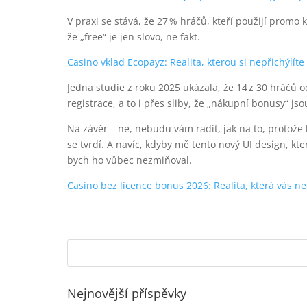
V praxi se stává, že 27 % hráčů, kteří použijí promo
že „free“ je jen slovo, ne fakt.
Casino vklad Ecopayz: Realita, kterou si nepřichýlíte
Jedna studie z roku 2025 ukázala, že 14 z 30 hráčů o
registrace, a to i přes sliby, že „nákupní bonusy“ jso
Na závěr – ne, nebudu vám radit, jak na to, protože b
se tvrdí. A navíc, kdyby mě tento nový UI design, k
bych ho vůbec nezmiňoval.
Casino bez licence bonus 2026: Realita, která vás 
Nejnovější příspěvky