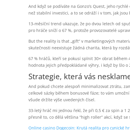
And když se podíváte na Gonzo’s Quest, jeho rychlé 
než stabilní investici, a to se odráží i v tom, jak js
13‑měsíční trend ukazuje, že po dvou letech od sp
pro hráče sníží o 67 %, protože provozovatelé upravu
But the reality is that „gift“ v marketingových materi
skutečnosti neexistuje žádná charita, která by rozd
67 % hráčů, kteří se pokusí splnit 30× obrat během 
hodnota jejich předpokládané výhry, i když by šlo o 
Strategie, která vás nesklam
And pokud chcete alespoň minimalizovat ztrátu, zamě
celkové sázky během bonusové fáze; to vám umožní 
všude držíte výše uvedených čísel.
33‑letý hráč mi jednou řekl, že při 0,5 € za spin a
přesně to, co dělá většina “high roller” akcí, když se
Online casino Dogecoin: Krutá realita pro cynické h