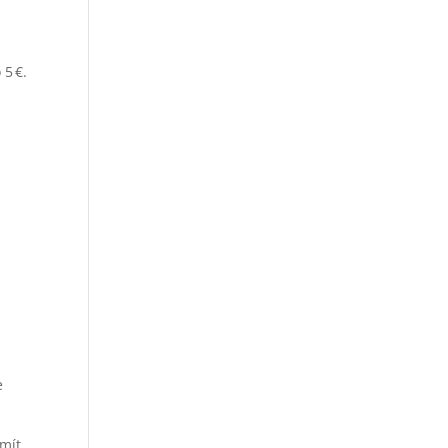
 5 €.
e
 mít