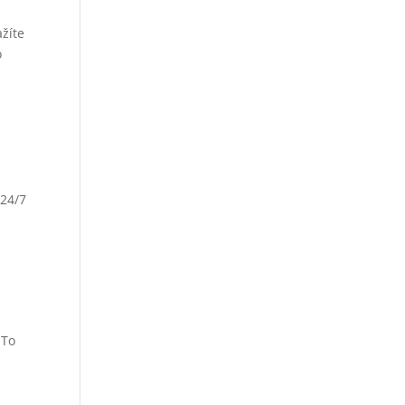
ažíte
o
 24/7
 To