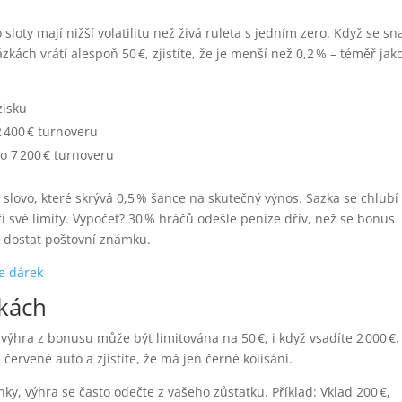
 sloty mají nižší volatilitu než živá ruleta s jedním zero. Když se sn
ách vrátí alespoň 50 €, zjistíte, že je menší než 0,2 % – téměř jak
zisku
2 400 € turnoveru
po 7 200 € turnoveru
ší slovo, které skrývá 0,5 % šance na skutečný výnos. Sazka se chlubí
ří své limity. Výpočet? 30 % hráčů odešle peníze dřív, než se bonus
 a dostat poštovní známku.
ne dárek
nkách
výhra z bonusu může být limitována na 50 €, i když vsadíte 2 000 €.
e červené auto a zjistíte, že má jen černé kolísání.
ky, výhra se často odečte z vašeho zůstatku. Příklad: Vklad 200 €,