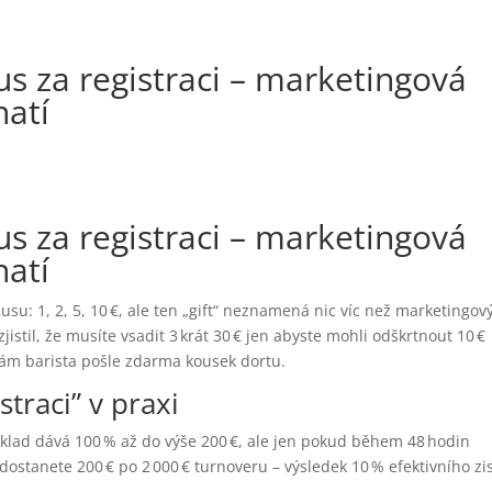
us za registraci – marketingová
hatí
us za registraci – marketingová
hatí
usu: 1, 2, 5, 10 €, ale ten „gift“ neznamená nic víc než marketingov
zjistil, že musíte vsadit 3 krát 30 € jen abyste mohli odškrtnout 10 €
 vám barista pošle zdarma kousek dortu.
straci” v praxi
říklad dává 100 % až do výše 200 €, ale jen pokud během 48 hodin
o, dostanete 200 € po 2 000 € turnoveru – výsledek 10 % efektivního zi