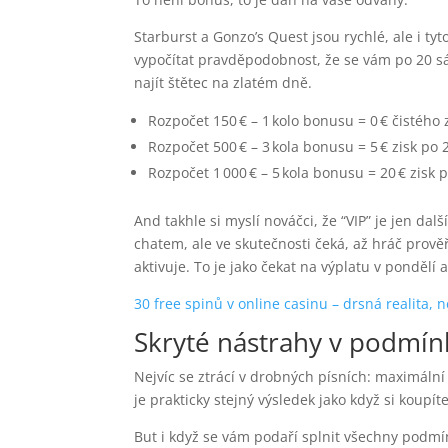
Starburst a Gonzo’s Quest jsou rychlé, ale i tyto
vypočítat pravděpodobnost, že se vám po 20 sázk
najít štětec na zlatém dně.
Rozpočet 150 € – 1 kolo bonusu = 0 € čistého 
Rozpočet 500 € – 3 kola bonusu = 5 € zisk po 
Rozpočet 1 000 € – 5 kola bonusu = 20 € zisk 
And takhle si myslí nováčci, že “VIP” je jen dal
chatem, ale ve skutečnosti čeká, až hráč prově
aktivuje. To je jako čekat na výplatu v pondělí
30 free spinů v online casinu – drsná realita, 
Skryté nástrahy v podmí
Nejvíc se ztrácí v drobných písních: maximální 
je prakticky stejný výsledek jako když si koupít
But i když se vám podaří splnit všechny podmín