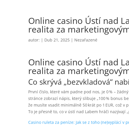
Online casino Ústí nad L
realita za marketingový
autor:
|
Dub 21, 2025
| Nezařazené
Online casino Ústí nad L
realita za marketingový
Co skrývá „bezvkladová“ nab
První číslo, které vám padne pod nos, je 0 % – žádný
stránce zobrazí nápis, který slibuje „100 % bonus be
že musíte vsadit minimálně 50 krát po 1 EUR, což v 
To je přesně to, co v ústí nad Labem hráči nazývají „
Casino ruleta za peníze: Jak se z toho (ne)vyplácí v p