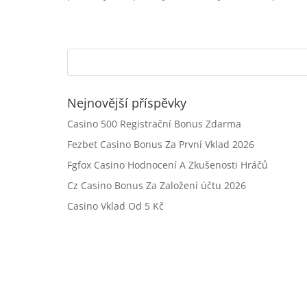
Nejnovější příspěvky
Casino 500 Registrační Bonus Zdarma
Fezbet Casino Bonus Za První Vklad 2026
Fgfox Casino Hodnocení A Zkušenosti Hráčů
Cz Casino Bonus Za Založení účtu 2026
Casino Vklad Od 5 Kč
Archivy
Rubriky