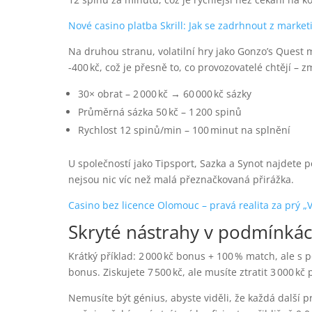
Nové casino platba Skrill: Jak se zadrhnout z market
Na druhou stranu, volatilní hry jako Gonzo’s Quest 
-400 kč, což je přesně to, co provozovatelé chtějí – z
30× obrat – 2 000 kč → 60 000 kč sázky
Průměrná sázka 50 kč – 1 200 spinů
Rychlost 12 spinů/min – 100 minut na splnění
U společností jako Tipsport, Sazka a Synot najdete
nejsou nic víc než malá přeznačkovaná přirážka.
Casino bez licence Olomouc – pravá realita za prý „V
Skryté nástrahy v podmínkác
Krátký příklad: 2 000 kč bonus + 100 % match, ale s p
bonus. Ziskujete 7 500 kč, ale musíte ztratit 3 000 kč 
Nemusíte být génius, abyste viděli, že každá další