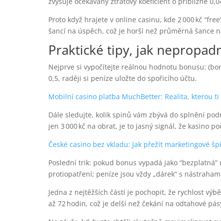
zvyšuje očekávaný ztrátový koeficient o přibližně 0
Proto když hrajete v online casinu, kde 2 000 kč “fre
šancí na úspěch, což je horší než průměrná šance na
Praktické tipy, jak nepropa
Nejprve si vypočítejte reálnou hodnotu bonusu: (bo
0,5, raději si peníze uložte do spořicího účtu.
Mobilní casino platba MuchBetter: Realita, kterou t
Dále sledujte, kolik spinů vám zbývá do splnění pod
jen 3 000 kč na obrat, je to jasný signál, že kasino poč
České casino bez vkladu: Jak přežít marketingové špi
Poslední trik: pokud bonus vypadá jako “bezplatná” 
protiopatření; peníze jsou vždy „dárek“ s nástraham
Jedna z nejtěžších částí je pochopit, že rychlost vý
až 72 hodin, což je delší než čekání na odtahové pá