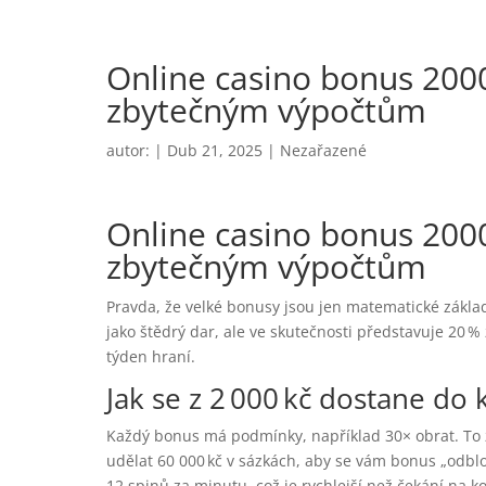
Online casino bonus 2000
zbytečným výpočtům
autor:
|
Dub 21, 2025
| Nezařazené
Online casino bonus 2000
zbytečným výpočtům
Pravda, že velké bonusy jsou jen matematické zákla
jako štědrý dar, ale ve skutečnosti představuje 20 %
týden hraní.
Jak se z 2 000 kč dostane do
Každý bonus má podmínky, například 30× obrat. To
udělat 60 000 kč v sázkách, aby se vám bonus „odblok
12 spinů za minutu, což je rychlejší než čekání na 