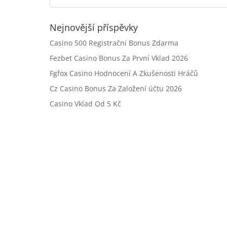
Nejnovější příspěvky
Casino 500 Registrační Bonus Zdarma
Fezbet Casino Bonus Za První Vklad 2026
Fgfox Casino Hodnocení A Zkušenosti Hráčů
Cz Casino Bonus Za Založení účtu 2026
Casino Vklad Od 5 Kč
Archivy
Rubriky
Červenec 2026
Žádné rubriky
Duben 2025