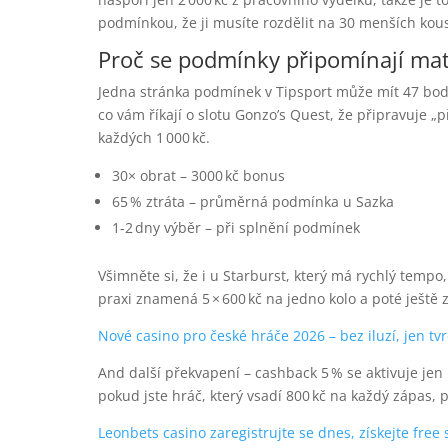
podmínkou, že ji musíte rozdělit na 30 menších kous
Proč se podmínky připomínají mat
Jedna stránka podmínek v Tipsport může mít 47 bodů, 
co vám říkají o slotu Gonzo’s Quest, že připravuje „p
každých 1 000 kč.
30× obrat – 3000 kč bonus
65 % ztráta – průměrná podmínka u Sazka
1‑2 dny výběr – při splnění podmínek
Všimněte si, že i u Starburst, který má rychlý tempo,
praxi znamená 5 × 600 kč na jedno kolo a poté ještě 
Nové casino pro české hráče 2026 – bez iluzí, jen tvr
And další překvapení – cashback 5 % se aktivuje jen 
pokud jste hráč, který vsadí 800 kč na každý zápas, 
Leonbets casino zaregistrujte se dnes, získejte free