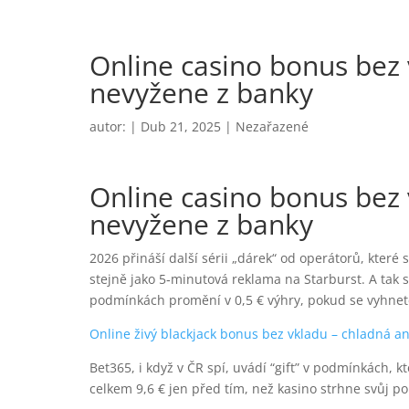
Online casino bonus bez 
nevyžene z banky
autor:
|
Dub 21, 2025
| Nezařazené
Online casino bonus bez 
nevyžene z banky
2026 přináší další sérii „dárek“ od operátorů, které 
stejně jako 5‑minutová reklama na Starburst. A tak 
podmínkách promění v 0,5 € výhry, pokud se vyhne
Online živý blackjack bonus bez vkladu – chladná a
Bet365, i když v ČR spí, uvádí “gift” v podmínkách, 
celkem 9,6 € jen před tím, než kasino strhne svůj po