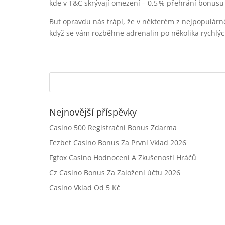
kde v T&C skrývají omezení – 0,5 % přehrání bonusu
But opravdu nás trápí, že v některém z nejpopulárněj
když se vám rozběhne adrenalin po několika rychlýc
Nejnovější příspěvky
Casino 500 Registrační Bonus Zdarma
Fezbet Casino Bonus Za První Vklad 2026
Fgfox Casino Hodnocení A Zkušenosti Hráčů
Cz Casino Bonus Za Založení účtu 2026
Casino Vklad Od 5 Kč