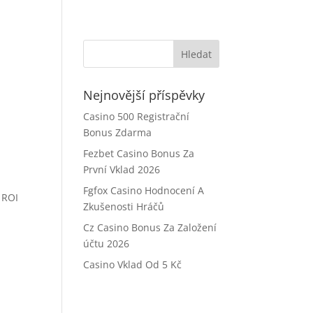
c
Nejnovější příspěvky
Casino 500 Registrační
Bonus Zdarma
c
Fezbet Casino Bonus Za
První Vklad 2026
Fgfox Casino Hodnocení A
 ROI
Zkušenosti Hráčů
Cz Casino Bonus Za Založení
účtu 2026
Casino Vklad Od 5 Kč