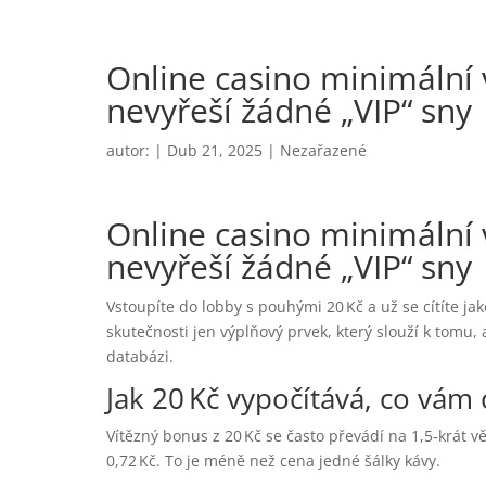
Online casino minimální 
nevyřeší žádné „VIP“ sny
autor:
|
Dub 21, 2025
| Nezařazené
Online casino minimální 
nevyřeší žádné „VIP“ sny
Vstoupíte do lobby s pouhými 20 Kč a už se cítíte ja
skutečnosti jen výplňový prvek, který slouží k tomu,
databázi.
Jak 20 Kč vypočítává, co vám 
Vítězný bonus z 20 Kč se často převádí na 1,5‑krát 
0,72 Kč. To je méně než cena jedné šálky kávy.