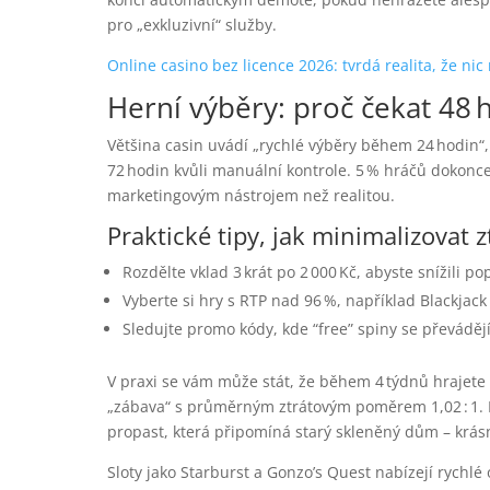
pro „exkluzivní“ služby.
Online casino bez licence 2026: tvrdá realita, že ni
Herní výběry: proč čekat 48 
Většina casin uvádí „rychlé výběry během 24 hodin“, a
72 hodin kvůli manuální kontrole. 5 % hráčů dokonce 
marketingovým nástrojem než realitou.
Praktické tipy, jak minimalizovat z
Rozdělte vklad 3 krát po 2 000 Kč, abyste snížili p
Vyberte si hry s RTP nad 96 %, například Blackjack 
Sledujte promo kódy, kde “free” spiny se převádějí
V praxi se vám může stát, že během 4 týdnů hrajete 1
„zábava“ s průměrným ztrátovým poměrem 1,02 : 1. P
propast, která připomíná starý skleněný dům – krásn
Sloty jako Starburst a Gonzo’s Quest nabízejí rychlé ot