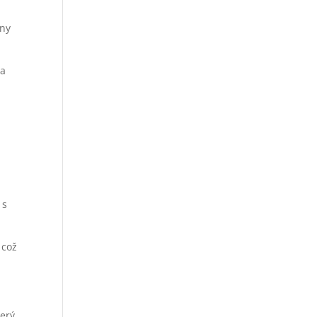
hny
na
 s
 což
terý