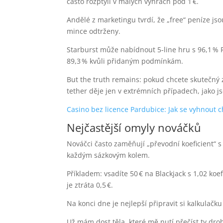
často rozptýlí v malých výhrách pod 1 €.
Andělé z marketingu tvrdí, že „free“ peníze jso
mince odtrženy.
Starburst může nabídnout 5‑line hru s 96,1 % R
89,3 % kvůli přidaným podmínkám.
But the truth remains: pokud chcete skutečný 
tether děje jen v extrémních případech, jako js
Casino bez licence Pardubice: Jak se vyhnout 
Nejčastější omyly nováčků
Nováčci často zaměňují „převodní koeficient“ s
každým sázkovým kolem.
Příkladem: vsadíte 50 € na Blackjack s 1,02 koe
je ztráta 0,5 €.
Na konci dne je nejlepší připravit si kalkulačku
Už mám dost těla, které mě nutí přečíst ty dro