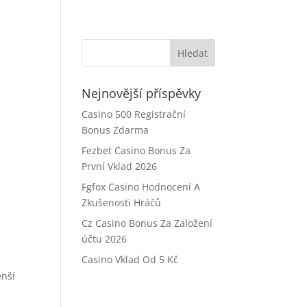
Nejnovější příspěvky
Casino 500 Registrační
Bonus Zdarma
Fezbet Casino Bonus Za
První Vklad 2026
Fgfox Casino Hodnocení A
Zkušenosti Hráčů
Cz Casino Bonus Za Založení
účtu 2026
Casino Vklad Od 5 Kč
enší