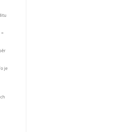
ditu
 =
běr
To je
ich