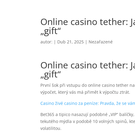
Online casino tether: Ja
„gift“
autor:
|
Dub 21, 2025
| Nezařazené
Online casino tether: Ja
„gift“
První šok při vstupu do online casino tether na
výpočet, který vás má přimět k výpočtu ztrát.
Casino živé casino za peníze: Pravda, že se v
Bet365 a tipico nasazují podobné „VIP“ balíčky
tekutého mýdla v podobě 10 volných spinů, kte
volatilitou.