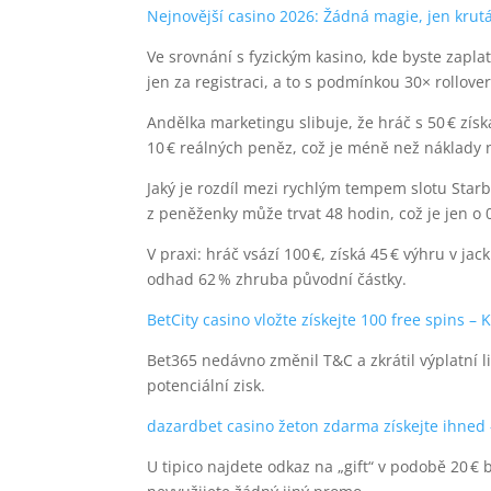
Nejnovější casino 2026: Žádná magie, jen kru
Ve srovnání s fyzickým kasino, kde byste zaplati
jen za registraci, a to s podmínkou 30× rollover
Andělka marketingu slibuje, že hráč s 50 € získ
10 € reálných peněz, což je méně než náklady
Jaký je rozdíl mezi rychlým tempem slotu Starb
z peněženky může trvat 48 hodin, což je jen o 0
V praxi: hráč vsází 100 €, získá 45 € výhru v ja
odhad 62 % zhruba původní částky.
BetCity casino vložte získejte 100 free spins –
Bet365 nedávno změnil T&C a zkrátil výplatní lim
potenciální zisk.
dazardbet casino žeton zdarma získejte ihned 
U tipico najdete odkaz na „gift“ v podobě 20 