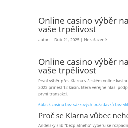
Online casino výběr na 
vaše trpělivost
autor:
|
Dub 21, 2025
| Nezařazené
Online casino výběr na 
vaše trpělivost
První výběr přes Klarna v českém online kasinu
2023 přinesl 12 kasin, která veřejně hlásí pod
první transakci.
6black casino bez sázkových požadavků bez vk
Proč se Klarna vůbec neho
Andělský slib “bezplatného” výběru se rozpadn