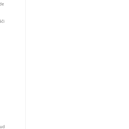
kde
áči
kud