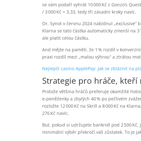
se vám podaří vyhrát 10 000 Kč z Gonzo’s Ques
/ 3 000 Kč = 3,33, tedy tři zásadní kroky navíc.
Or, Synot v červnu 2024 nabídnul „exclusive“ b
Klarna se tato částka automaticky zmenší na 3 
ale platit celou částku.
And mějte na paměti, že 1 % rozdíl v konverzn
praxi rozdíl mezi „malou výhrou“ a ztrátou mot
Nejlepší casino ApplePay: Jak se zbláznit na pl
Strategie pro hráče, kteří
Protože většina hráčů preferuje okamžité hotovo
e‑peněženky a zbylých 40 % po pečlivém zvážení
rozložte 12 000 Kč na Skrill a 8 000 Kč na Kla
276 Kč navíc.
But, pokud si udržujete bankroll pod 2 500 Kč
minimální výběr překročí váš zůstatek. To je ja